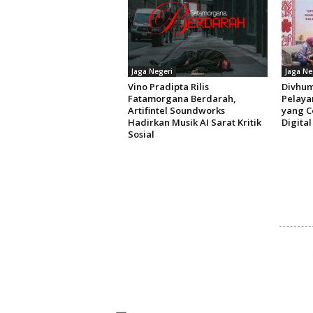
Jaga Negeri
Jaga Ne
Vino Pradipta Rilis
Divhum
Fatamorgana Berdarah,
Pelaya
Artifintel Soundworks
yang C
Hadirkan Musik AI Sarat Kritik
Digital
Sosial