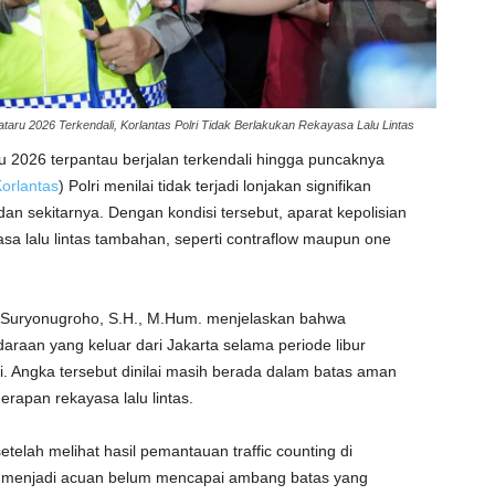
ataru 2026 Terkendali, Korlantas Polri Tidak Berlakukan Rekayasa Lalu Lintas
ru 2026 terpantau berjalan terkendali hingga puncaknya
orlantas
) Polri menilai tidak terjadi lonjakan signifikan
n sekitarnya. Dengan kondisi tersebut, aparat kepolisian
 lalu lintas tambahan, seperti contraflow maupun one
gus Suryonugroho, S.H., M.Hum. menjelaskan bahwa
daraan yang keluar dari Jakarta selama periode libur
i. Angka tersebut dinilai masih berada dalam batas aman
rapan rekayasa lalu lintas.
telah melihat hasil pemantauan traffic counting di
g menjadi acuan belum mencapai ambang batas yang