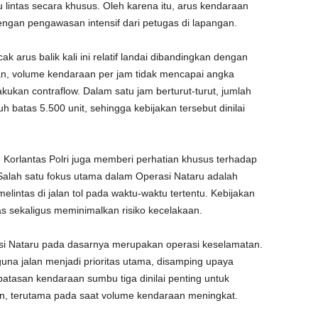
u lintas secara khusus. Oleh karena itu, arus kendaraan
engan pengawasan intensif dari petugas di lapangan.
arus balik kali ini relatif landai dibandingkan dengan
an, volume kendaraan per jam tidak mencapai angka
ukan contraflow. Dalam satu jam berturut-turut, jumlah
batas 5.500 unit, sehingga kebijakan tersebut dinilai
 Korlantas Polri juga memberi perhatian khusus terhadap
Salah satu fokus utama dalam Operasi Nataru adalah
lintas di jalan tol pada waktu-waktu tertentu. Kebijakan
tas sekaligus meminimalkan risiko kecelakaan.
i Nataru pada dasarnya merupakan operasi keselamatan.
una jalan menjadi prioritas utama, disamping upaya
batasan kendaraan sumbu tiga dinilai penting untuk
an, terutama pada saat volume kendaraan meningkat.