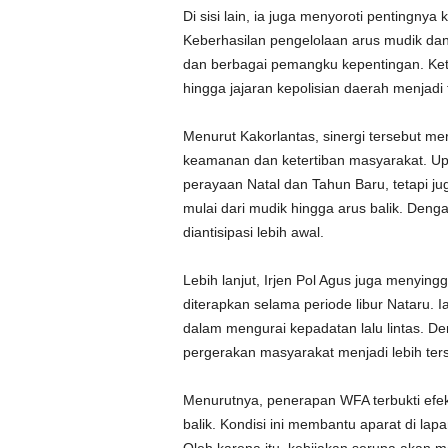
Di sisi lain, ia juga menyoroti pentingny
Keberhasilan pengelolaan arus mudik dan ba
dan berbagai pemangku kepentingan. Keter
hingga jajaran kepolisian daerah menjadi 
Menurut Kakorlantas, sinergi tersebut m
keamanan dan ketertiban masyarakat. Up
perayaan Natal dan Tahun Baru, tetapi j
mulai dari mudik hingga arus balik. Denga
diantisipasi lebih awal.
Lebih lanjut, Irjen Pol Agus juga menyi
diterapkan selama periode libur Nataru. I
dalam mengurai kepadatan lalu lintas. Den
pergerakan masyarakat menjadi lebih ters
Menurutnya, penerapan WFA terbukti efek
balik. Kondisi ini membantu aparat di lap