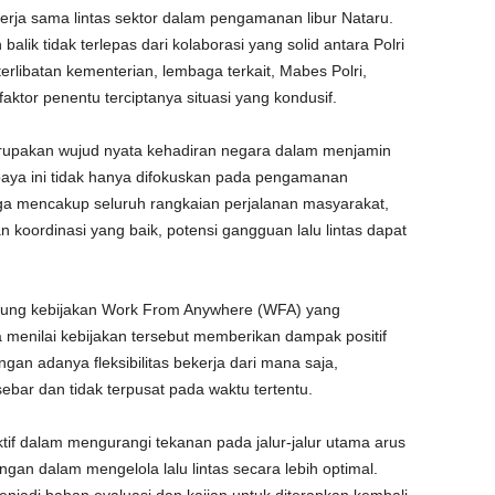
a kerja sama lintas sektor dalam pengamanan libur Nataru.
lik tidak terlepas dari kolaborasi yang solid antara Polri
libatan kementerian, lembaga terkait, Mabes Polri,
faktor penentu terciptanya situasi yang kondusif.
erupakan wujud nyata kehadiran negara dalam menjamin
aya ini tidak hanya difokuskan pada pengamanan
uga mencakup seluruh rangkaian perjalanan masyarakat,
n koordinasi yang baik, potensi gangguan lalu lintas dapat
nggung kebijakan Work From Anywhere (WFA) yang
a menilai kebijakan tersebut memberikan dampak positif
gan adanya fleksibilitas bekerja dari mana saja,
ebar dan tidak terpusat pada waktu tertentu.
tif dalam mengurangi tekanan pada jalur-jalur utama arus
angan dalam mengelola lalu lintas secara lebih optimal.