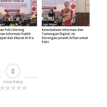
geri
Jaga Negeri
as Polri Dorong
Keterbukaan Informasi dan
nan Informasi Publik
Tantangan Digital, Ini
epat dan Akurat di Era
Dorongan Junaidi Arfian untuk
Polri
0
Article Rating