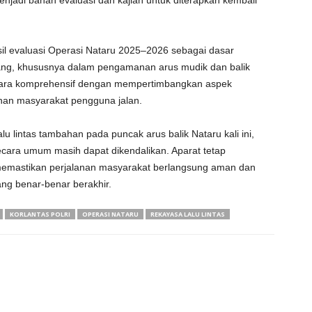
enjadi bahan evaluasi dan kajian untuk diterapkan kembali
sil evaluasi Operasi Nataru 2025–2026 sebagai dasar
ang, khususnya dalam pengamanan arus mudik dan balik
secara komprehensif dengan mempertimbangkan aspek
nan masyarakat pengguna jalan.
u lintas tambahan pada puncak arus balik Nataru kali ini,
s secara umum masih dapat dikendalikan. Aparat tetap
k memastikan perjalanan masyarakat berlangsung aman dan
jang benar-benar berakhir.
KORLANTAS POLRI
OPERASI NATARU
REKAYASA LALU LINTAS