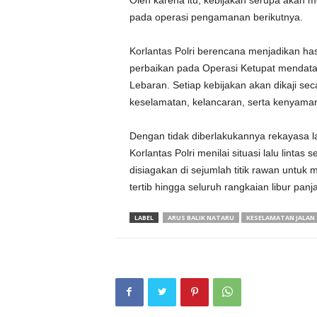
Oleh karena itu, kebijakan serupa akan m
pada operasi pengamanan berikutnya.
Korlantas Polri berencana menjadikan ha
perbaikan pada Operasi Ketupat mendat
Lebaran. Setiap kebijakan akan dikaji 
keselamatan, kelancaran, serta kenyama
Dengan tidak diberlakukannya rekayasa lal
Korlantas Polri menilai situasi lalu linta
disiagakan di sejumlah titik rawan untu
tertib hingga seluruh rangkaian libur pan
LABEL
ARUS BALIK NATARU
KESELAMATAN JALAN