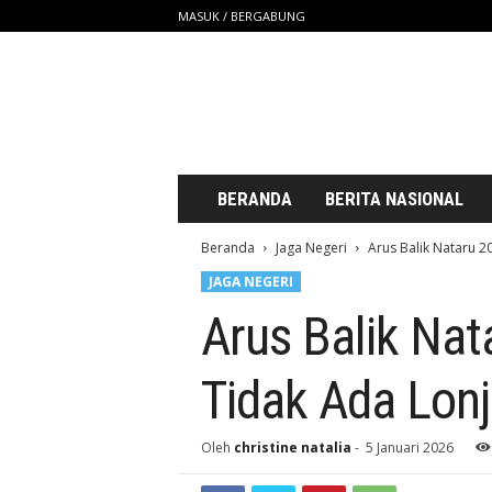
MASUK / BERGABUNG
S
a
t
u
U
n
t
BERANDA
BERITA NASIONAL
u
k
Beranda
Jaga Negeri
Arus Balik Nataru 2
K
JAGA NEGERI
i
t
Arus Balik Nata
a
Tidak Ada Lon
Oleh
christine natalia
-
5 Januari 2026