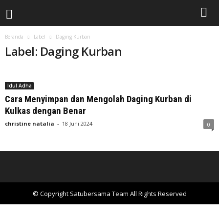
Beranda
Label
Daging Kurban
Label: Daging Kurban
Idul Adha
Cara Menyimpan dan Mengolah Daging Kurban di
Kulkas dengan Benar
christine natalia
-
18 Juni 2024
0
© Copyright Satubersama Team All Rights Reserved