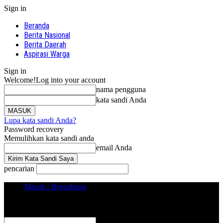
Sign in
Beranda
Berita Nasional
Berita Daerah
Aspirasi Warga
Sign in
Welcome!
Log into your account
nama pengguna
kata sandi Anda
Lupa kata sandi Anda?
Password recovery
Memulihkan kata sandi anda
email Anda
pencarian
Masuk / Bergabung
Sign in
Selamat Datang! Masuk ke akun Anda
nama pengguna