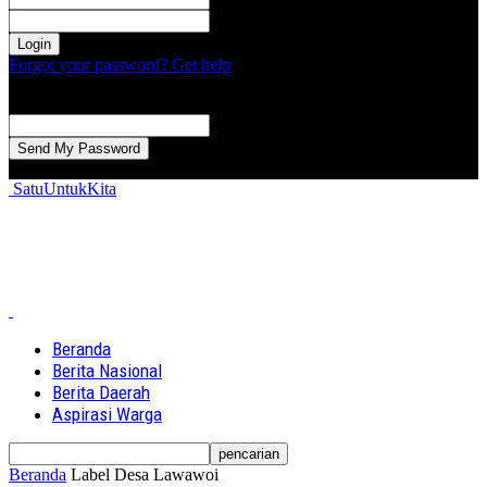
kata sandi Anda
Forgot your password? Get help
Password recovery
Memulihkan kata sandi anda
email Anda
Sebuah kata sandi akan dikirimkan ke email Anda.
SatuUntukKita
Beranda
Berita Nasional
Berita Daerah
Aspirasi Warga
Beranda
Label
Desa Lawawoi