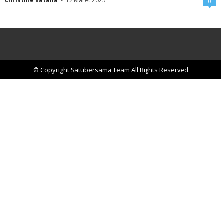
christine natalia
-
12 Maret 2025
0
© Copyright Satubersama Team All Rights Reserved