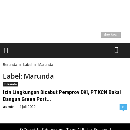
a
t
u
U
n
t
u
k
K
i
t
Beranda
Label
Marunda
a
Label: Marunda
Beranda
Izin Lingkungan Dicabut Pemprov DKI, PT KCN Bakal
Bangun Green Port...
admin
-
4 Juli 2022
0
© Copyright Satubersama Team All Rights Reserved