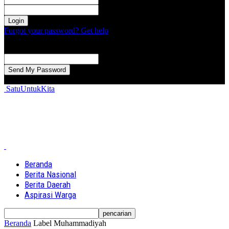
kata sandi Anda
Forgot your password? Get help
Password recovery
Memulihkan kata sandi anda
email Anda
Sebuah kata sandi akan dikirimkan ke email Anda.
SatuUntukKita
Beranda
Berita Nasional
Berita Daerah
Aspirasi Warga
Beranda
Label
Muhammadiyah