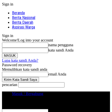
Sign in
Beranda
Berita Nasional
Berita Daerah
Aspirasi Warga
Sign in
Welcome!
Log into your account
nama pengguna
kata sandi Anda
Lupa kata sandi Anda?
Password recovery
Memulihkan kata sandi anda
email Anda
pencarian
Masuk / Bergabung
Sign in
Selamat Datang! Masuk ke akun Anda
nama pengguna