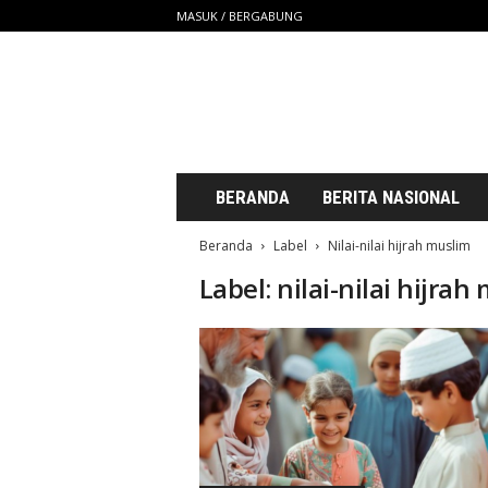
MASUK / BERGABUNG
S
a
t
u
U
n
t
BERANDA
BERITA NASIONAL
u
k
Beranda
Label
Nilai-nilai hijrah muslim
K
Label: nilai-nilai hijrah
i
t
a