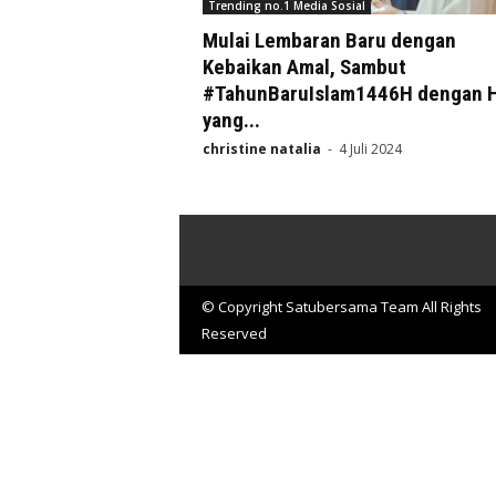
Trending no.1 Media Sosial
Mulai Lembaran Baru dengan
Kebaikan Amal, Sambut
#TahunBaruIslam1446H dengan H
yang...
christine natalia
-
4 Juli 2024
© Copyright Satubersama Team All Rights
Reserved