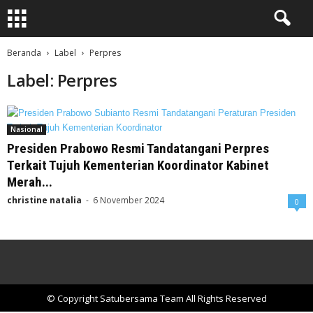
Beranda
Label
Perpres
Label: Perpres
Nasional
Presiden Prabowo Resmi Tandatangani Perpres
Terkait Tujuh Kementerian Koordinator Kabinet
Merah...
christine natalia
-
6 November 2024
0
© Copyright Satubersama Team All Rights Reserved