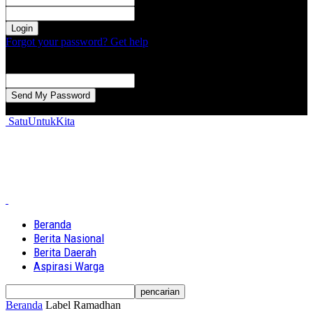
kata sandi Anda
Forgot your password? Get help
Password recovery
Memulihkan kata sandi anda
email Anda
Sebuah kata sandi akan dikirimkan ke email Anda.
SatuUntukKita
Beranda
Berita Nasional
Berita Daerah
Aspirasi Warga
Beranda
Label
Ramadhan