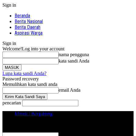
Sign in
Beranda
Berita Nasional
Berita Daerah
Aspirasi Warga
Sign in
Welcome!
Log into your account
nama pengguna
kata sandi Anda
Lupa kata sandi Anda?
Password recovery
Memulihkan kata sandi anda
email Anda
pencarian
Masuk / Bergabung
Sign in
Selamat Datang! Masuk ke akun Anda
nama pengguna