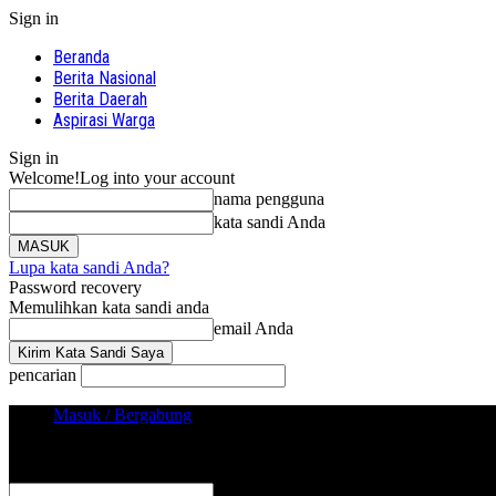
Sign in
Beranda
Berita Nasional
Berita Daerah
Aspirasi Warga
Sign in
Welcome!
Log into your account
nama pengguna
kata sandi Anda
Lupa kata sandi Anda?
Password recovery
Memulihkan kata sandi anda
email Anda
pencarian
Masuk / Bergabung
Sign in
Selamat Datang! Masuk ke akun Anda
nama pengguna