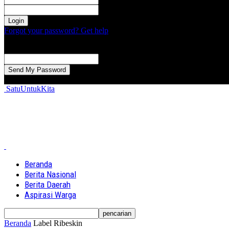
kata sandi Anda
Forgot your password? Get help
Password recovery
Memulihkan kata sandi anda
email Anda
Sebuah kata sandi akan dikirimkan ke email Anda.
SatuUntukKita
Beranda
Berita Nasional
Berita Daerah
Aspirasi Warga
Beranda
Label
Ribeskin