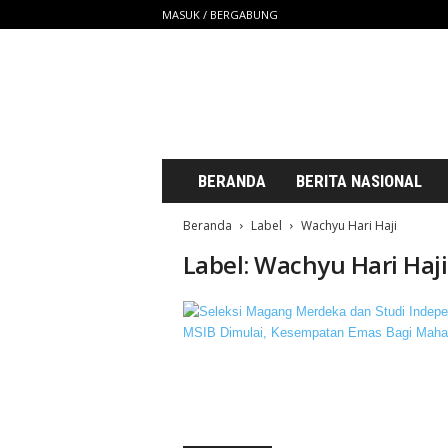
MASUK / BERGABUNG
S
a
t
u
U
n
t
BERANDA
BERITA NASIONAL
u
k
Beranda
Label
Wachyu Hari Haji
K
Label: Wachyu Hari Haji
i
t
a