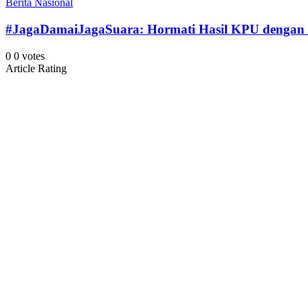
Berita Nasional
#JagaDamaiJagaSuara: Hormati Hasil KPU dengan 
0
0
votes
Article Rating