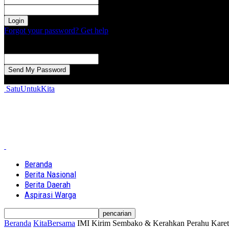
kata sandi Anda
Forgot your password? Get help
Password recovery
Memulihkan kata sandi anda
email Anda
Sebuah kata sandi akan dikirimkan ke email Anda.
SatuUntukKita
Beranda
Berita Nasional
Berita Daerah
Aspirasi Warga
Beranda
KitaBersama
IMI Kirim Sembako & Kerahkan Perahu Karet 