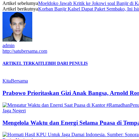
Artikel sebelumya
Moeldoko Jawab Kritik ke Jokowi soal Banjir di Ka
Artikel berikutnya
Korban Banjir Kalsel Dapat Paket Sembako, Ini Is
admin
http://satubersama.com
ARTIKEL TERKAIT
LEBIH DARI PENULIS
KitaBersama
Prabowo Prioritaskan Gizi Anak Bangsa, Arnold R
Jaga Negeri
Mengelola Waktu dan Energi Selama Puasa di Te