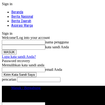
Sign in
Beranda
Berita Nasional
Berita Daerah
Aspirasi Warga
Sign in
Welcome!
Log into your account
nama pengguna
kata sandi Anda
Lupa kata sandi Anda?
Password recovery
Memulihkan kata sandi anda
email Anda
pencarian
Masuk / Bergabung
Sign in
Selamat Datang! Masuk ke akun Anda
nama pengguna