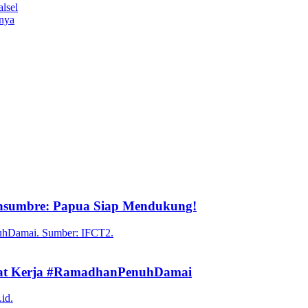
lsel
inya
onsumbre: Papua Siap Mendukung!
mpat Kerja #RamadhanPenuhDamai