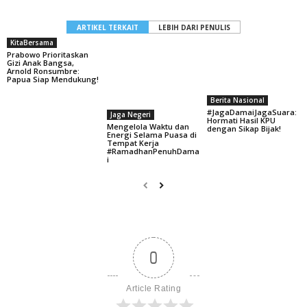
ARTIKEL TERKAIT
LEBIH DARI PENULIS
KitaBersama
Prabowo Prioritaskan
Gizi Anak Bangsa,
Arnold Ronsumbre:
Papua Siap Mendukung!
Berita Nasional
#JagaDamaiJagaSuara:
Jaga Negeri
Hormati Hasil KPU
Mengelola Waktu dan
dengan Sikap Bijak!
Energi Selama Puasa di
Tempat Kerja
#RamadhanPenuhDama
i
0
Article Rating