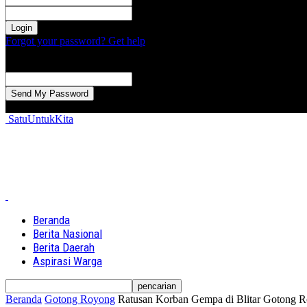
kata sandi Anda
Forgot your password? Get help
Password recovery
Memulihkan kata sandi anda
email Anda
Sebuah kata sandi akan dikirimkan ke email Anda.
SatuUntukKita
Beranda
Berita Nasional
Berita Daerah
Aspirasi Warga
Beranda
Gotong Royong
Ratusan Korban Gempa di Blitar Gotong 