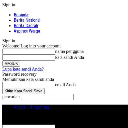
Sign in
Beranda
Berita Nasional
Berita Daerah
Aspirasi Warga
Sign in
Welcome!
Log into your account
nama pengguna
kata sandi Anda
Lupa kata sandi Anda?
Password recovery
Memulihkan kata sandi anda
email Anda
pencarian
Masuk / Bergabung
Sign in
Selamat Datang! Masuk ke akun Anda
nama pengguna