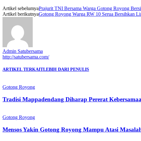
Artikel sebelumya
Prajurit TNI Bersama Warga Gotong Royong Bersi
Artikel berikutnya
Gotong Royong Warga RW 10 Serua Bersihkan L
Admin Satubersama
http://satubersama.com/
ARTIKEL TERKAIT
LEBIH DARI PENULIS
Gotong Royong
Tradisi Mappadendang Diharap Pererat Kebersama
Gotong Royong
Mensos Yakin Gotong Royong Mampu Atasi Masalah 