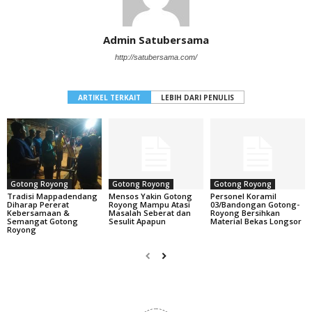
Admin Satubersama
http://satubersama.com/
ARTIKEL TERKAIT
LEBIH DARI PENULIS
Gotong Royong
Gotong Royong
Gotong Royong
Tradisi Mappadendang
Mensos Yakin Gotong
Personel Koramil
Diharap Pererat
Royong Mampu Atasi
03/Bandongan Gotong-
Kebersamaan &
Masalah Seberat dan
Royong Bersihkan
Semangat Gotong
Sesulit Apapun
Material Bekas Longsor
Royong