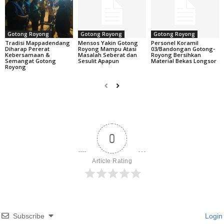
Gotong Royong
Gotong Royong
Gotong Royong
Tradisi Mappadendang
Mensos Yakin Gotong
Personel Koramil
Diharap Pererat
Royong Mampu Atasi
03/Bandongan Gotong-
Kebersamaan &
Masalah Seberat dan
Royong Bersihkan
Semangat Gotong
Sesulit Apapun
Material Bekas Longsor
Royong
0
Article Rating
Subscribe
Login