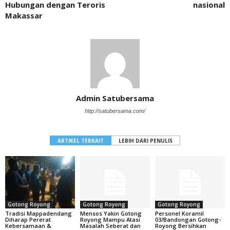
Hubungan dengan Teroris
nasional
Makassar
Admin Satubersama
http://satubersama.com/
ARTIKEL TERKAIT
LEBIH DARI PENULIS
Gotong Royong
Gotong Royong
Gotong Royong
Tradisi Mappadendang
Mensos Yakin Gotong
Personel Koramil
Diharap Pererat
Royong Mampu Atasi
03/Bandongan Gotong-
Kebersamaan &
Masalah Seberat dan
Royong Bersihkan