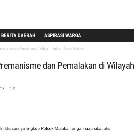
BERITA DAERAH
ASPIRASI WARGA
Premanisme dan Pemalakan di Wilayah Hukum Polsek Malaka...
i Premanisme dan Pemalakan di Wilay
15
0
lri khususnya lingkup Polsek Malaka Tengah siap sikat aksi