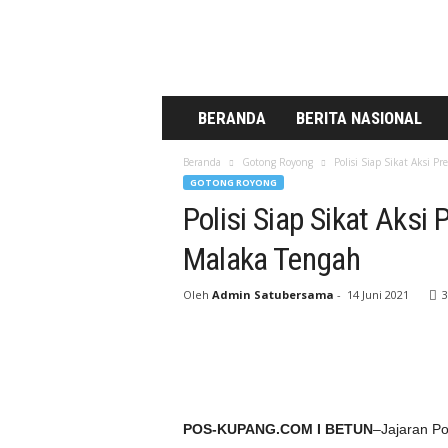
a
t
u
U
n
t
BERANDA
BERITA NASIONAL
u
k
Beranda
Gotong Royong
Polisi Siap Sikat Aksi 
K
GOTONG ROYONG
i
Polisi Siap Sikat Aks
t
a
Malaka Tengah
Oleh
Admin Satubersama
-
14 Juni 2021
3
POS-KUPANG.COM I BETUN
–Jajaran Po