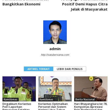
Bangkitkan Ekonomi
Positif Demi Hapus Citra
Jelak di Masyarakat
admin
http://satubersama.com
ARTIKEL TERKAIT
LEBIH DARI PENULIS
Kamtibmas
Kamtibmas
Berita Nasional
Dirgakkum Korlantas
Korlantas Optimalkan
Hari Bhayangkara ke-78,
Polri Laporkan
Personel dan Sistem
Kompolnas Apresiasi
Penurunan Fatalitas
Hadapi Libur Tahun
Polri Profesional dan