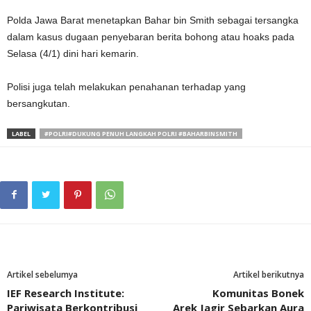
Polda Jawa Barat menetapkan Bahar bin Smith sebagai tersangka
dalam kasus dugaan penyebaran berita bohong atau hoaks pada
Selasa (4/1) dini hari kemarin.
Polisi juga telah melakukan penahanan terhadap yang
bersangkutan.
LABEL
#POLRI#DUKUNG PENUH LANGKAH POLRI #BAHARBINSMITH
Artikel sebelumya
Artikel berikutnya
IEF Research Institute:
Komunitas Bonek
Pariwisata Berkontribusi
Arek Jagir Sebarkan Aura