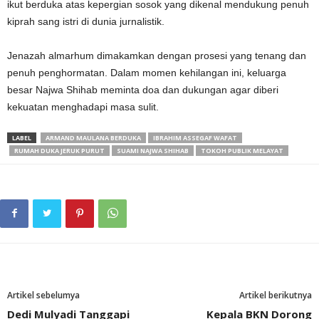
ikut berduka atas kepergian sosok yang dikenal mendukung penuh
kiprah sang istri di dunia jurnalistik.
Jenazah almarhum dimakamkan dengan prosesi yang tenang dan
penuh penghormatan. Dalam momen kehilangan ini, keluarga
besar Najwa Shihab meminta doa dan dukungan agar diberi
kekuatan menghadapi masa sulit.
LABEL
ARMAND MAULANA BERDUKA
IBRAHIM ASSEGAF WAFAT
RUMAH DUKA JERUK PURUT
SUAMI NAJWA SHIHAB
TOKOH PUBLIK MELAYAT
Artikel sebelumya
Artikel berikutnya
Dedi Mulyadi Tanggapi
Kepala BKN Dorong