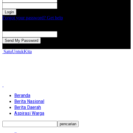
kata sandi Anda
Forgot your password? Get help
Password recovery
Memulihkan kata sandi anda
email Anda
Sebuah kata sandi akan dikirimkan ke email Anda.
SatuUntukKita
Beranda
Berita Nasional
Berita Daerah
Aspirasi Warga