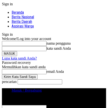
Sign in
Beranda
Berita Nasional
Berita Daerah
Aspirasi Warga
Sign in
Welcome!
Log into your account
nama pengguna
kata sandi Anda
Lupa kata sandi Anda?
Password recovery
Memulihkan kata sandi anda
email Anda
pencarian
Masuk / Bergabung
Sign in
Selamat Datang! Masuk ke akun Anda
nama pengguna