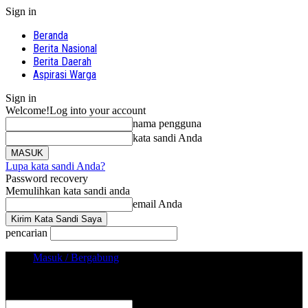
Sign in
Beranda
Berita Nasional
Berita Daerah
Aspirasi Warga
Sign in
Welcome!
Log into your account
nama pengguna
kata sandi Anda
Lupa kata sandi Anda?
Password recovery
Memulihkan kata sandi anda
email Anda
pencarian
Masuk / Bergabung
Sign in
Selamat Datang! Masuk ke akun Anda
nama pengguna