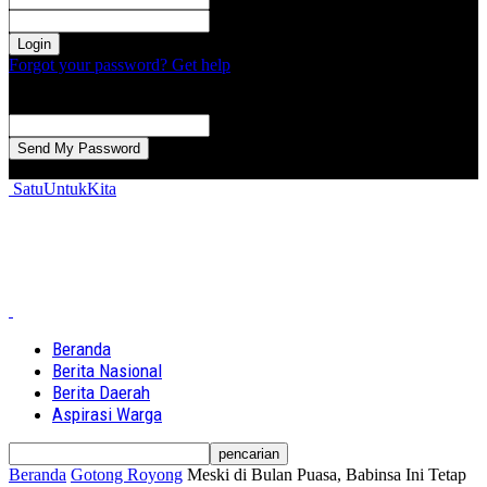
kata sandi Anda
Forgot your password? Get help
Password recovery
Memulihkan kata sandi anda
email Anda
Sebuah kata sandi akan dikirimkan ke email Anda.
SatuUntukKita
Beranda
Berita Nasional
Berita Daerah
Aspirasi Warga
Beranda
Gotong Royong
Meski di Bulan Puasa, Babinsa Ini Tetap