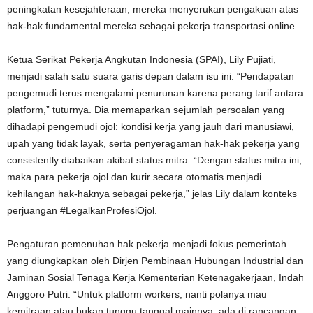
peningkatan kesejahteraan; mereka menyerukan pengakuan atas
hak-hak fundamental mereka sebagai pekerja transportasi online.
Ketua Serikat Pekerja Angkutan Indonesia (SPAI), Lily Pujiati,
menjadi salah satu suara garis depan dalam isu ini. “Pendapatan
pengemudi terus mengalami penurunan karena perang tarif antara
platform,” tuturnya. Dia memaparkan sejumlah persoalan yang
dihadapi pengemudi ojol: kondisi kerja yang jauh dari manusiawi,
upah yang tidak layak, serta penyeragaman hak-hak pekerja yang
consistently diabaikan akibat status mitra. “Dengan status mitra ini,
maka para pekerja ojol dan kurir secara otomatis menjadi
kehilangan hak-haknya sebagai pekerja,” jelas Lily dalam konteks
perjuangan #LegalkanProfesiOjol.
Pengaturan pemenuhan hak pekerja menjadi fokus pemerintah
yang diungkapkan oleh Dirjen Pembinaan Hubungan Industrial dan
Jaminan Sosial Tenaga Kerja Kementerian Ketenagakerjaan, Indah
Anggoro Putri. “Untuk platform workers, nanti polanya mau
kemitraan atau bukan tunggu tanggal mainnya, ada di rancangan