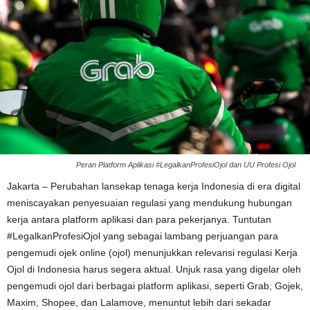
Peran Platform Aplikasi #LegalkanProfesiOjol dan UU Profesi Ojol
Jakarta – Perubahan lansekap tenaga kerja Indonesia di era digital
meniscayakan penyesuaian regulasi yang mendukung hubungan
kerja antara platform aplikasi dan para pekerjanya. Tuntutan
#LegalkanProfesiOjol yang sebagai lambang perjuangan para
pengemudi ojek online (ojol) menunjukkan relevansi regulasi Kerja
Ojol di Indonesia harus segera aktual. Unjuk rasa yang digelar oleh
pengemudi ojol dari berbagai platform aplikasi, seperti Grab, Gojek,
Maxim, Shopee, dan Lalamove, menuntut lebih dari sekadar