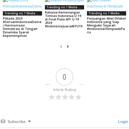
Trending no.1 Media Sosial
Rahasia Kemenangan
Trending no.1 Media Sosial
Trending no.1 Media Sosial
Timnas Indonesia U-19
Pilkada 2024
Perjuangan Atlet Difabel
di Final Piala AFF U-19
#SeruanIndonesiaDama
Indonesia yang Siap
2024
i Harmonisasi
Mengukir Sejarah
#IndonesiaJuaraAFFU19
Demokrasi di Tengah
#IndonesiaOlimpiadePa
Dinamika Syarat
ris
Kepemimpinan
0
Article Rating
Subscribe
Login