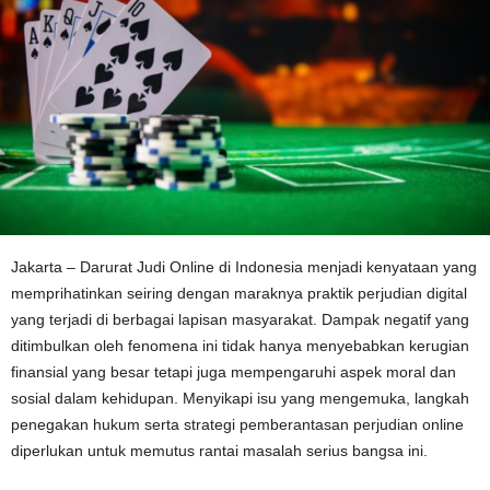
Jakarta – Darurat Judi Online di Indonesia menjadi kenyataan yang
memprihatinkan seiring dengan maraknya praktik perjudian digital
yang terjadi di berbagai lapisan masyarakat. Dampak negatif yang
ditimbulkan oleh fenomena ini tidak hanya menyebabkan kerugian
finansial yang besar tetapi juga mempengaruhi aspek moral dan
sosial dalam kehidupan. Menyikapi isu yang mengemuka, langkah
penegakan hukum serta strategi pemberantasan perjudian online
diperlukan untuk memutus rantai masalah serius bangsa ini.