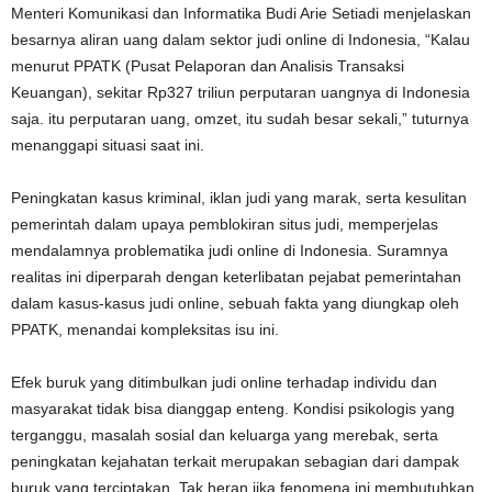
Menteri Komunikasi dan Informatika Budi Arie Setiadi menjelaskan
besarnya aliran uang dalam sektor judi online di Indonesia, “Kalau
menurut PPATK (Pusat Pelaporan dan Analisis Transaksi
Keuangan), sekitar Rp327 triliun perputaran uangnya di Indonesia
saja. itu perputaran uang, omzet, itu sudah besar sekali,” tuturnya
menanggapi situasi saat ini.
Peningkatan kasus kriminal, iklan judi yang marak, serta kesulitan
pemerintah dalam upaya pemblokiran situs judi, memperjelas
mendalamnya problematika judi online di Indonesia. Suramnya
realitas ini diperparah dengan keterlibatan pejabat pemerintahan
dalam kasus-kasus judi online, sebuah fakta yang diungkap oleh
PPATK, menandai kompleksitas isu ini.
Efek buruk yang ditimbulkan judi online terhadap individu dan
masyarakat tidak bisa dianggap enteng. Kondisi psikologis yang
terganggu, masalah sosial dan keluarga yang merebak, serta
peningkatan kejahatan terkait merupakan sebagian dari dampak
buruk yang terciptakan. Tak heran jika fenomena ini membutuhkan